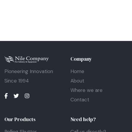
Company
Pioneering Innovation
Home
Since 1994
About
Where we are
Contact
Our Products
Need help?
Rolling Shutter
Call us directly?